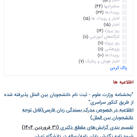
اخبار
(52)
سخنرانیها
(44)
رویدادها
(36)
اخبار و رویداد ها
(15)
اخبار
(15)
روز پروژه
(14)
کارگاه‌های آموزشی
(11)
روز پروژه
(11)
پژوهشی
(11)
رویدادها
(10)
اخبار هوش و رباتیک
(7)
پاک کردن
اطلاعیه ها
"بخشنامه وزارت علوم - ثبت نام دانشجويان بين الملل پذيرفته شده
از طريق كنكور سراسری"
اطلاعیه در خصوص مدرک بسندگی زبان فارسی(قابل توجه
دانشجویان بین الملل)
تقسیم بندی گرایش‌های مقطع دکتری
(31 فروردین 1404)
شيوه نامه نگارش پايان نامه/رساله در دانشگاه تهران