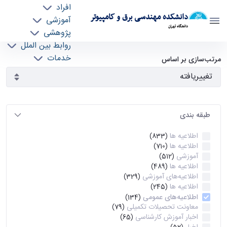
افراد
دانشکده مهندسی برق و کامپیوتر
آموزشی
دانشگاه تهران
پژوهشی
روابط بین الملل
آرشیو اطلاعیه ها - ece- دانشکده مهندسی برق و
خدمات
مرتب‌سازی بر اساس
جذب نیرو
کامپیوتر
طبقه بندی
اطلاعیه ها
(833)
اطلاعیه ها
(710)
آموزشی
(512)
اطلاعیه ها
(489)
اطلاعیه‌های‌ آموزشی
(329)
اطلاعیه ها
(245)
اطلاعیه‌های عمومی
(134)
معاونت تحصیلات تکمیلی
(79)
اخبار آموزش کارشناسی
(65)