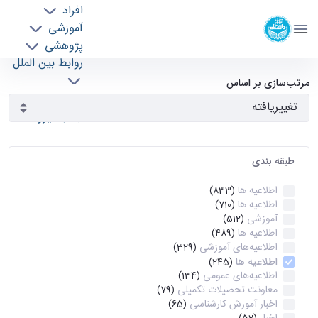
افراد
دانشکده مهندسی برق و کامپیوتر
آموزشی
دانشگاه تهران
پژوهشی
روابط بین الملل
آرشیو اطلاعیه ها - ece- دانشکده مهندسی برق و
خدمات
مرتب‌سازی بر اساس
جذب نیرو
کامپیوتر
طبقه بندی
اطلاعیه ها
(833)
اطلاعیه ها
(710)
آموزشی
(512)
اطلاعیه ها
(489)
اطلاعیه‌های‌ آموزشی
(329)
اطلاعیه ها
(245)
اطلاعیه‌های عمومی
(134)
معاونت تحصیلات تکمیلی
(79)
اخبار آموزش کارشناسی
(65)