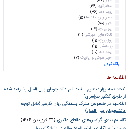
اخبار
(52)
سخنرانیها
(44)
رویدادها
(36)
اخبار و رویداد ها
(15)
اخبار
(15)
روز پروژه
(14)
کارگاه‌های آموزشی
(11)
روز پروژه
(11)
پژوهشی
(11)
رویدادها
(10)
اخبار هوش و رباتیک
(7)
پاک کردن
اطلاعیه ها
"بخشنامه وزارت علوم - ثبت نام دانشجويان بين الملل پذيرفته شده
از طريق كنكور سراسری"
اطلاعیه در خصوص مدرک بسندگی زبان فارسی(قابل توجه
دانشجویان بین الملل)
تقسیم بندی گرایش‌های مقطع دکتری
(31 فروردین 1404)
شيوه نامه نگارش پايان نامه/رساله در دانشگاه تهران