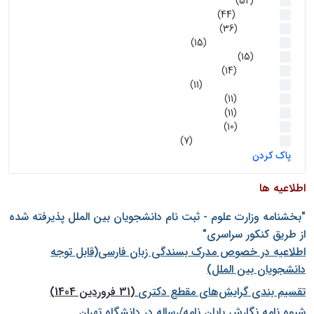
اخبار
(52)
سخنرانیها
(44)
رویدادها
(36)
اخبار و رویداد ها
(15)
اخبار
(15)
روز پروژه
(14)
کارگاه‌های آموزشی
(11)
روز پروژه
(11)
پژوهشی
(11)
رویدادها
(10)
اخبار هوش و رباتیک
(7)
پاک کردن
اطلاعیه ها
"بخشنامه وزارت علوم - ثبت نام دانشجويان بين الملل پذيرفته شده
از طريق كنكور سراسری"
اطلاعیه در خصوص مدرک بسندگی زبان فارسی(قابل توجه
دانشجویان بین الملل)
تقسیم بندی گرایش‌های مقطع دکتری
(31 فروردین 1404)
شيوه نامه نگارش پايان نامه/رساله در دانشگاه تهران