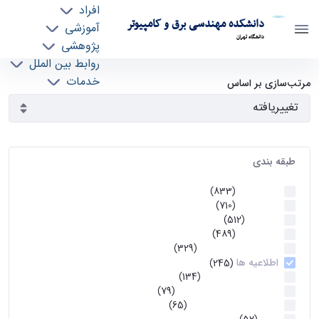
افراد
دانشکده مهندسی برق و کامپیوتر
آموزشی
دانشگاه تهران
پژوهشی
روابط بین الملل
آرشیو اطلاعیه ها - ece- دانشکده مهندسی برق و
خدمات
مرتب‌سازی بر اساس
جذب نیرو
کامپیوتر
طبقه بندی
اطلاعیه ها
(833)
اطلاعیه ها
(710)
آموزشی
(512)
اطلاعیه ها
(489)
اطلاعیه‌های‌ آموزشی
(329)
اطلاعیه ها
(245)
اطلاعیه‌های عمومی
(134)
معاونت تحصیلات تکمیلی
(79)
اخبار آموزش کارشناسی
(65)