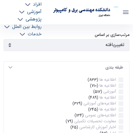
افراد
دانشکده مهندسی برق و کامپیوتر
آموزشی
دانشگاه تهران
پژوهشی
روابط بین الملل
آرشیو اطلاعیه ها - ece- دانشکده مهندسی برق و
خدمات
مرتب‌سازی بر اساس
جذب نیرو
کامپیوتر
طبقه بندی
اطلاعیه ها
(833)
اطلاعیه ها
(710)
آموزشی
(512)
اطلاعیه ها
(489)
اطلاعیه‌های‌ آموزشی
(329)
اطلاعیه ها
(245)
اطلاعیه‌های عمومی
(134)
معاونت تحصیلات تکمیلی
(79)
اخبار آموزش کارشناسی
(65)