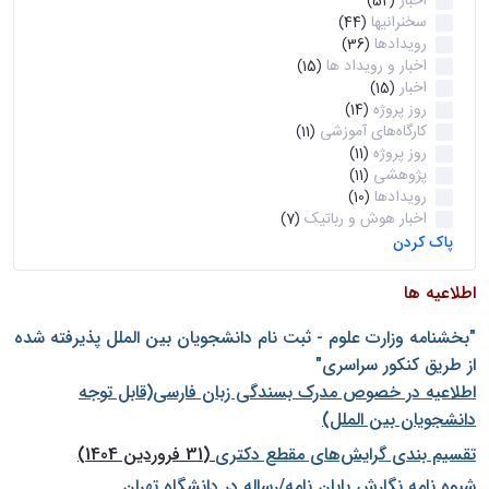
اخبار
(52)
سخنرانیها
(44)
رویدادها
(36)
اخبار و رویداد ها
(15)
اخبار
(15)
روز پروژه
(14)
کارگاه‌های آموزشی
(11)
روز پروژه
(11)
پژوهشی
(11)
رویدادها
(10)
اخبار هوش و رباتیک
(7)
پاک کردن
اطلاعیه ها
"بخشنامه وزارت علوم - ثبت نام دانشجويان بين الملل پذيرفته شده
از طريق كنكور سراسری"
اطلاعیه در خصوص مدرک بسندگی زبان فارسی(قابل توجه
دانشجویان بین الملل)
تقسیم بندی گرایش‌های مقطع دکتری
(31 فروردین 1404)
شيوه نامه نگارش پايان نامه/رساله در دانشگاه تهران