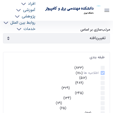
افراد
دانشکده مهندسی برق و کامپیوتر
آموزشی
دانشگاه تهران
پژوهشی
روابط بین الملل
آرشیو اطلاعیه ها - ece- دانشکده مهندسی برق و
خدمات
مرتب‌سازی بر اساس
جذب نیرو
کامپیوتر
طبقه بندی
اطلاعیه ها
(833)
اطلاعیه ها
(710)
آموزشی
(512)
اطلاعیه ها
(489)
اطلاعیه‌های‌ آموزشی
(329)
اطلاعیه ها
(245)
اطلاعیه‌های عمومی
(134)
معاونت تحصیلات تکمیلی
(79)
اخبار آموزش کارشناسی
(65)