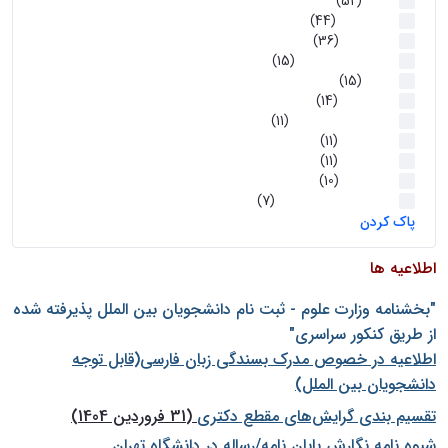
اخبار
(52)
سخنرانیها
(44)
رویدادها
(36)
اخبار و رویداد ها
(15)
اخبار
(15)
روز پروژه
(14)
کارگاه‌های آموزشی
(11)
روز پروژه
(11)
پژوهشی
(11)
رویدادها
(10)
اخبار هوش و رباتیک
(7)
پاک کردن
اطلاعیه ها
"بخشنامه وزارت علوم - ثبت نام دانشجويان بين الملل پذيرفته شده
از طريق كنكور سراسری"
اطلاعیه در خصوص مدرک بسندگی زبان فارسی(قابل توجه
دانشجویان بین الملل)
تقسیم بندی گرایش‌های مقطع دکتری
(31 فروردین 1404)
شيوه نامه نگارش پايان نامه/رساله در دانشگاه تهران