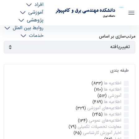
افراد
دانشکده مهندسی برق و کامپیوتر
آموزشی
دانشگاه تهران
پژوهشی
روابط بین الملل
آرشیو اطلاعیه ها - ece- دانشکده مهندسی برق و
خدمات
مرتب‌سازی بر اساس
جذب نیرو
کامپیوتر
طبقه بندی
اطلاعیه ها
(833)
اطلاعیه ها
(710)
آموزشی
(512)
اطلاعیه ها
(489)
اطلاعیه‌های‌ آموزشی
(329)
اطلاعیه ها
(245)
اطلاعیه‌های عمومی
(134)
معاونت تحصیلات تکمیلی
(79)
اخبار آموزش کارشناسی
(65)