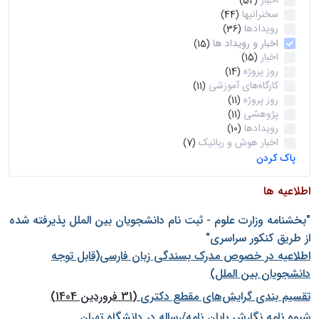
اخبار
(52)
سخنرانیها
(44)
رویدادها
(36)
اخبار و رویداد ها
(15)
اخبار
(15)
روز پروژه
(14)
کارگاه‌های آموزشی
(11)
روز پروژه
(11)
پژوهشی
(11)
رویدادها
(10)
اخبار هوش و رباتیک
(7)
پاک کردن
اطلاعیه ها
"بخشنامه وزارت علوم - ثبت نام دانشجويان بين الملل پذيرفته شده
از طريق كنكور سراسری"
اطلاعیه در خصوص مدرک بسندگی زبان فارسی(قابل توجه
دانشجویان بین الملل)
تقسیم بندی گرایش‌های مقطع دکتری
(31 فروردین 1404)
شيوه نامه نگارش پايان نامه/رساله در دانشگاه تهران