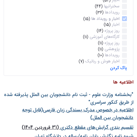
اخبار
(52)
سخنرانیها
(44)
رویدادها
(36)
اخبار و رویداد ها
(15)
اخبار
(15)
روز پروژه
(14)
کارگاه‌های آموزشی
(11)
روز پروژه
(11)
پژوهشی
(11)
رویدادها
(10)
اخبار هوش و رباتیک
(7)
پاک کردن
اطلاعیه ها
"بخشنامه وزارت علوم - ثبت نام دانشجويان بين الملل پذيرفته شده
از طريق كنكور سراسری"
اطلاعیه در خصوص مدرک بسندگی زبان فارسی(قابل توجه
دانشجویان بین الملل)
تقسیم بندی گرایش‌های مقطع دکتری
(31 فروردین 1404)
شيوه نامه نگارش پايان نامه/رساله در دانشگاه تهران