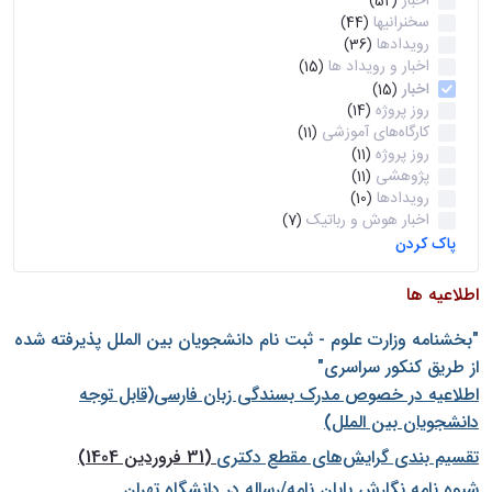
اخبار
(52)
سخنرانیها
(44)
رویدادها
(36)
اخبار و رویداد ها
(15)
اخبار
(15)
روز پروژه
(14)
کارگاه‌های آموزشی
(11)
روز پروژه
(11)
پژوهشی
(11)
رویدادها
(10)
اخبار هوش و رباتیک
(7)
پاک کردن
اطلاعیه ها
"بخشنامه وزارت علوم - ثبت نام دانشجويان بين الملل پذيرفته شده
از طريق كنكور سراسری"
اطلاعیه در خصوص مدرک بسندگی زبان فارسی(قابل توجه
دانشجویان بین الملل)
تقسیم بندی گرایش‌های مقطع دکتری
(31 فروردین 1404)
شيوه نامه نگارش پايان نامه/رساله در دانشگاه تهران