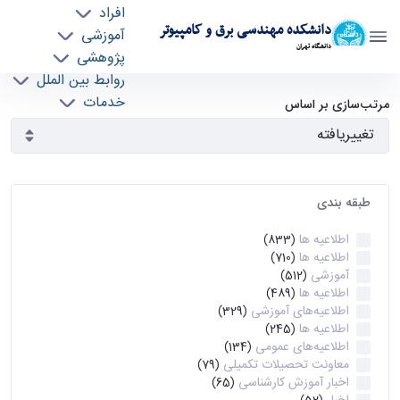
افراد
دانشکده مهندسی برق و کامپیوتر
آموزشی
دانشگاه تهران
پژوهشی
روابط بین الملل
آرشیو اطلاعیه ها - ece- دانشکده مهندسی برق و
خدمات
مرتب‌سازی بر اساس
جذب نیرو
کامپیوتر
طبقه بندی
اطلاعیه ها
(833)
اطلاعیه ها
(710)
آموزشی
(512)
اطلاعیه ها
(489)
اطلاعیه‌های‌ آموزشی
(329)
اطلاعیه ها
(245)
اطلاعیه‌های عمومی
(134)
معاونت تحصیلات تکمیلی
(79)
اخبار آموزش کارشناسی
(65)