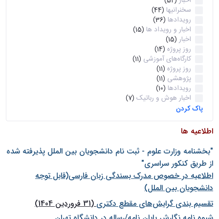
اخبار
(52)
سخنرانیها
(44)
رویدادها
(36)
اخبار و رویداد ها
(15)
اخبار
(15)
روز پروژه
(14)
کارگاه‌های آموزشی
(11)
روز پروژه
(11)
پژوهشی
(11)
رویدادها
(10)
اخبار هوش و رباتیک
(7)
پاک کردن
اطلاعیه ها
"بخشنامه وزارت علوم - ثبت نام دانشجويان بين الملل پذيرفته شده
از طريق كنكور سراسری"
اطلاعیه در خصوص مدرک بسندگی زبان فارسی(قابل توجه
دانشجویان بین الملل)
تقسیم بندی گرایش‌های مقطع دکتری
(31 فروردین 1404)
شيوه نامه نگارش پايان نامه/رساله در دانشگاه تهران