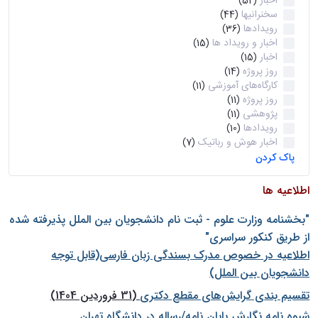
اخبار
(52)
سخنرانیها
(44)
رویدادها
(36)
اخبار و رویداد ها
(15)
اخبار
(15)
روز پروژه
(14)
کارگاه‌های آموزشی
(11)
روز پروژه
(11)
پژوهشی
(11)
رویدادها
(10)
اخبار هوش و رباتیک
(7)
پاک کردن
اطلاعیه ها
"بخشنامه وزارت علوم - ثبت نام دانشجويان بين الملل پذيرفته شده
از طريق كنكور سراسری"
اطلاعیه در خصوص مدرک بسندگی زبان فارسی(قابل توجه
دانشجویان بین الملل)
تقسیم بندی گرایش‌های مقطع دکتری
(31 فروردین 1404)
شيوه نامه نگارش پايان نامه/رساله در دانشگاه تهران