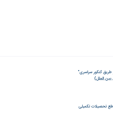
ز طريق كنكور سراسری"
بین الملل)
طع تحصیلات تکمیلی