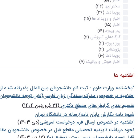
اخبار
(52)
سخنرانیها
(44)
رویدادها
(36)
اخبار و رویداد ها
(15)
اخبار
(15)
روز پروژه
(14)
کارگاه‌های آموزشی
(11)
روز پروژه
(11)
پژوهشی
(11)
رویدادها
(10)
اخبار هوش و رباتیک
(7)
اطلاعیه ها
"بخشنامه وزارت علوم - ثبت نام دانشجويان بين الملل پذيرفته شده ا
اطلاعیه در خصوص مدرک بسندگی زبان فارسی(قابل توجه دانشجویان 
تقسیم بندی گرایش‌های مقطع دکتری
(31 فروردین 1404)
شيوه نامه نگارش پايان نامه/رساله در دانشگاه تهران
اطلاعیه در خصوص ارسال فرم درخواست آموزشی
(دی 1403)
نحوه دریافت تاییدیه تحصیلی مقطع قبل در خصوص دانشجویان مقا
قابل توجه دانشجویان درس روش تحقیق 1و2
(12 تیر 1403)