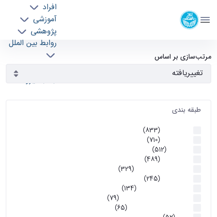
افراد
دانشکده مهندسی برق و کامپیوتر
آموزشی
دانشگاه تهران
پژوهشی
روابط بین الملل
آرشیو اطلاعیه ها - ece- دانشکده مهندسی برق و
خدمات
مرتب‌سازی بر اساس
جذب نیرو
کامپیوتر
طبقه بندی
اطلاعیه ها
(833)
اطلاعیه ها
(710)
آموزشی
(512)
اطلاعیه ها
(489)
اطلاعیه‌های‌ آموزشی
(329)
اطلاعیه ها
(245)
اطلاعیه‌های عمومی
(134)
معاونت تحصیلات تکمیلی
(79)
اخبار آموزش کارشناسی
(65)