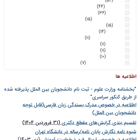
اخبار
(52)
سخنرانیها
(44)
رویدادها
(36)
اخبار و رویداد ها
(15)
اخبار
(15)
روز پروژه
(14)
کارگاه‌های آموزشی
(11)
روز پروژه
(11)
پژوهشی
(11)
رویدادها
(10)
اخبار هوش و رباتیک
(7)
اطلاعیه ها
"بخشنامه وزارت علوم - ثبت نام دانشجويان بين الملل پذيرفته شده
از طريق كنكور سراسری"
اطلاعیه در خصوص مدرک بسندگی زبان فارسی(قابل توجه
دانشجویان بین الملل)
تقسیم بندی گرایش‌های مقطع دکتری
(31 فروردین 1404)
شيوه نامه نگارش پايان نامه/رساله در دانشگاه تهران
اطلاعیه در خصوص ارسال فرم درخواست آموزشی
(دی 1403)