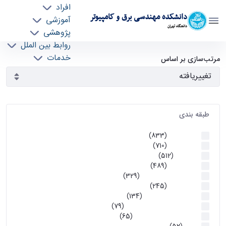
افراد
دانشکده مهندسی برق و کامپیوتر
آموزشی
دانشگاه تهران
پژوهشی
روابط بین الملل
آرشیو اطلاعیه ها - ece- دانشکده مهندسی برق و
خدمات
مرتب‌سازی بر اساس
جذب نیرو
کامپیوتر
طبقه بندی
اطلاعیه ها
(833)
اطلاعیه ها
(710)
آموزشی
(512)
اطلاعیه ها
(489)
اطلاعیه‌های‌ آموزشی
(329)
اطلاعیه ها
(245)
اطلاعیه‌های عمومی
(134)
معاونت تحصیلات تکمیلی
(79)
اخبار آموزش کارشناسی
(65)