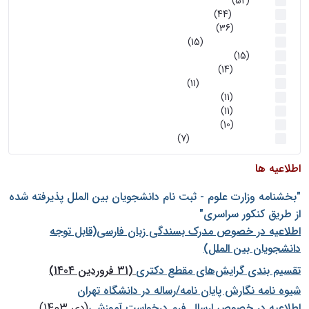
اخبار
(52)
سخنرانیها
(44)
رویدادها
(36)
اخبار و رویداد ها
(15)
اخبار
(15)
روز پروژه
(14)
کارگاه‌های آموزشی
(11)
روز پروژه
(11)
پژوهشی
(11)
رویدادها
(10)
اخبار هوش و رباتیک
(7)
اطلاعیه ها
"بخشنامه وزارت علوم - ثبت نام دانشجويان بين الملل پذيرفته شده
از طريق كنكور سراسری"
اطلاعیه در خصوص مدرک بسندگی زبان فارسی(قابل توجه
دانشجویان بین الملل)
تقسیم بندی گرایش‌های مقطع دکتری
(31 فروردین 1404)
شيوه نامه نگارش پايان نامه/رساله در دانشگاه تهران
اطلاعیه در خصوص ارسال فرم درخواست آموزشی
(دی 1403)