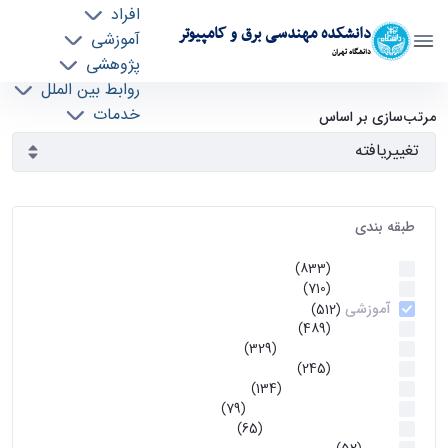
افراد
دانشکده مهندسی برق و کامپیوتر
آموزشی
دانشگاه تهران
پژوهشی
روابط بین الملل
آرشیو اطلاعیه ها - ece- دانشکده مهندسی برق و
خدمات
مرتب‌سازی بر اساس
جذب نیرو
کامپیوتر
طبقه بندی
اطلاعیه ها
(833)
اطلاعیه ها
(710)
آموزشی
(512)
اطلاعیه ها
(489)
اطلاعیه‌های‌ آموزشی
(329)
اطلاعیه ها
(245)
اطلاعیه‌های عمومی
(134)
معاونت تحصیلات تکمیلی
(79)
اخبار آموزش کارشناسی
(65)