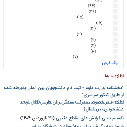
اخبار
(52)
سخنرانیها
(44)
رویدادها
(36)
اخبار و رویداد ها
(15)
اخبار
(15)
روز پروژه
(14)
کارگاه‌های آموزشی
(11)
روز پروژه
(11)
پژوهشی
(11)
رویدادها
(10)
اخبار هوش و رباتیک
(7)
پاک کردن
اطلاعیه ها
"بخشنامه وزارت علوم - ثبت نام دانشجويان بين الملل پذيرفته شده
از طريق كنكور سراسری"
اطلاعیه در خصوص مدرک بسندگی زبان فارسی(قابل توجه
دانشجویان بین الملل)
تقسیم بندی گرایش‌های مقطع دکتری
(31 فروردین 1404)
شيوه نامه نگارش پايان نامه/رساله در دانشگاه تهران