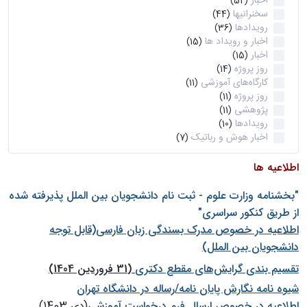
اخبار
(52)
سخنرانیها
(44)
رویدادها
(36)
اخبار و رویداد ها
(15)
اخبار
(15)
روز پروژه
(14)
کارگاه‌های آموزشی
(11)
روز پروژه
(11)
پژوهشی
(11)
رویدادها
(10)
اخبار هوش و رباتیک
(7)
اطلاعیه ها
"بخشنامه وزارت علوم - ثبت نام دانشجويان بين الملل پذيرفته شده
از طريق كنكور سراسری"
اطلاعیه در خصوص مدرک بسندگی زبان فارسی(قابل توجه
دانشجویان بین الملل)
تقسیم بندی گرایش‌های مقطع دکتری
(31 فروردین 1404)
شيوه نامه نگارش پايان نامه/رساله در دانشگاه تهران
اطلاعیه در خصوص ارسال فرم درخواست آموزشی
(دی 1403)