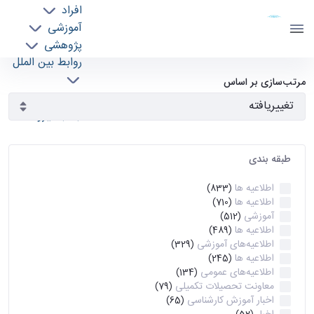
افراد
دانشکده مهندسی برق و کامپیوتر
آموزشی
دانشگاه تهران
پژوهشی
روابط بین الملل
آرشیو اطلاعیه ها - ece- دانشکده مهندسی برق و
خدمات
مرتب‌سازی بر اساس
جذب نیرو
کامپیوتر
طبقه بندی
اطلاعیه ها
(833)
اطلاعیه ها
(710)
آموزشی
(512)
اطلاعیه ها
(489)
اطلاعیه‌های‌ آموزشی
(329)
اطلاعیه ها
(245)
اطلاعیه‌های عمومی
(134)
معاونت تحصیلات تکمیلی
(79)
اخبار آموزش کارشناسی
(65)