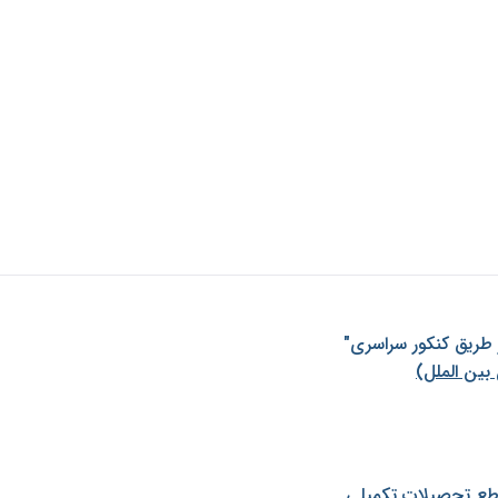
ز طريق كنكور سراسری"
بین الملل)
طع تحصیلات تکمیلی