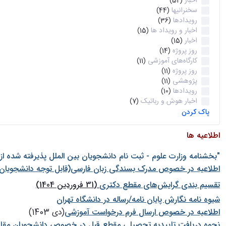
اخبار
(52)
سخنرانیها
(44)
رویدادها
(36)
اخبار و رویداد ها
(15)
اخبار
(15)
روز پروژه
(14)
کارگاه‌های آموزشی
(11)
روز پروژه
(11)
پژوهشی
(11)
رویدادها
(10)
اخبار هوش و رباتیک
(7)
پاک کردن
اطلاعیه ها
"بخشنامه وزارت علوم - ثبت نام دانشجويان بين الملل پذيرفته شده ا
اطلاعیه در خصوص مدرک بسندگی زبان فارسی(قابل توجه دانشجویان 
تقسیم بندی گرایش‌های مقطع دکتری
(31 فروردین 1404)
شيوه نامه نگارش پايان نامه/رساله در دانشگاه تهران
اطلاعیه در خصوص ارسال فرم درخواست آموزشی
(دی 1403)
نحوه دریافت تاییدیه تحصیلی مقطع قبل در خصوص دانشجویان مقا