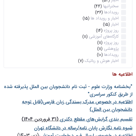
اخبار
(52)
سخنرانیها
(44)
رویدادها
(36)
اخبار و رویداد ها
(15)
اخبار
(15)
روز پروژه
(14)
کارگاه‌های آموزشی
(11)
روز پروژه
(11)
پژوهشی
(11)
رویدادها
(10)
اخبار هوش و رباتیک
(7)
اطلاعیه ها
"بخشنامه وزارت علوم - ثبت نام دانشجويان بين الملل پذيرفته شده
از طريق كنكور سراسری"
اطلاعیه در خصوص مدرک بسندگی زبان فارسی(قابل توجه
دانشجویان بین الملل)
تقسیم بندی گرایش‌های مقطع دکتری
(31 فروردین 1404)
شيوه نامه نگارش پايان نامه/رساله در دانشگاه تهران
اطلاعیه در خصوص ارسال فرم درخواست آموزشی
(دی 1403)