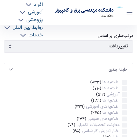
افراد
دانشکده مهندسی برق و کامپیوتر
آموزشی
دانشگاه تهران
پژوهشی
روابط بین الملل
آرشیو اطلاعیه ها - ece- دانشکده مهندسی برق و
خدمات
مرتب‌سازی بر اساس
جذب نیرو
کامپیوتر
طبقه بندی
اطلاعیه ها
(833)
اطلاعیه ها
(710)
آموزشی
(512)
اطلاعیه ها
(489)
اطلاعیه‌های‌ آموزشی
(329)
اطلاعیه ها
(245)
اطلاعیه‌های عمومی
(134)
معاونت تحصیلات تکمیلی
(79)
اخبار آموزش کارشناسی
(65)