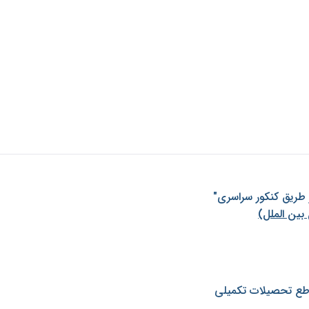
ز طريق كنكور سراسری"
بین الملل)
طع تحصیلات تکمیلی