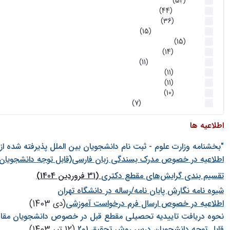
اخبار
(52)
سخنرانیها
(44)
رویدادها
(36)
اخبار و رویداد ها
(15)
اخبار
(15)
روز پروژه
(14)
کارگاه‌های آموزشی
(11)
روز پروژه
(11)
پژوهشی
(11)
رویدادها
(10)
اخبار هوش و رباتیک
(7)
اطلاعیه ها
"بخشنامه وزارت علوم - ثبت نام دانشجويان بين الملل پذيرفته شده ا
اطلاعیه در خصوص مدرک بسندگی زبان فارسی(قابل توجه دانشجویان 
تقسیم بندی گرایش‌های مقطع دکتری
(31 فروردین 1404)
شيوه نامه نگارش پايان نامه/رساله در دانشگاه تهران
اطلاعیه در خصوص ارسال فرم درخواست آموزشی
(دی 1403)
نحوه دریافت تاییدیه تحصیلی مقطع قبل در خصوص دانشجویان مقا
قابل توجه دانشجویان درس روش تحقیق 1و2
(12 تیر 1403)