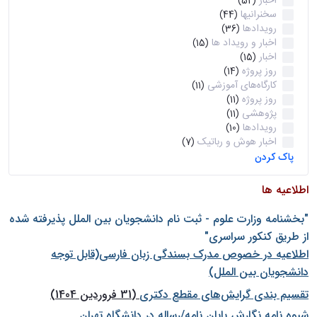
اخبار
(52)
سخنرانیها
(44)
رویدادها
(36)
اخبار و رویداد ها
(15)
اخبار
(15)
روز پروژه
(14)
کارگاه‌های آموزشی
(11)
روز پروژه
(11)
پژوهشی
(11)
رویدادها
(10)
اخبار هوش و رباتیک
(7)
پاک کردن
اطلاعیه ها
"بخشنامه وزارت علوم - ثبت نام دانشجويان بين الملل پذيرفته شده
از طريق كنكور سراسری"
اطلاعیه در خصوص مدرک بسندگی زبان فارسی(قابل توجه
دانشجویان بین الملل)
تقسیم بندی گرایش‌های مقطع دکتری
(31 فروردین 1404)
شيوه نامه نگارش پايان نامه/رساله در دانشگاه تهران