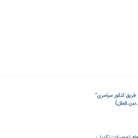
ز طريق كنكور سراسری"
بین الملل)
طع تحصیلات تکمیلی