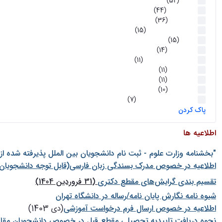
اخبار
(52)
سخنرانیها
(44)
رویدادها
(36)
اخبار و رویداد ها
(15)
اخبار
(15)
روز پروژه
(14)
کارگاه‌های آموزشی
(11)
روز پروژه
(11)
پژوهشی
(11)
رویدادها
(10)
اخبار هوش و رباتیک
(7)
پاک کردن
اطلاعیه ها
"بخشنامه وزارت علوم - ثبت نام دانشجويان بين الملل پذيرفته شده ا
اطلاعیه در خصوص مدرک بسندگی زبان فارسی(قابل توجه دانشجویان 
تقسیم بندی گرایش‌های مقطع دکتری
(31 فروردین 1404)
شيوه نامه نگارش پايان نامه/رساله در دانشگاه تهران
اطلاعیه در خصوص ارسال فرم درخواست آموزشی
(دی 1403)
نحوه دریافت تاییدیه تحصیلی مقطع قبل در خصوص دانشجویان مقا