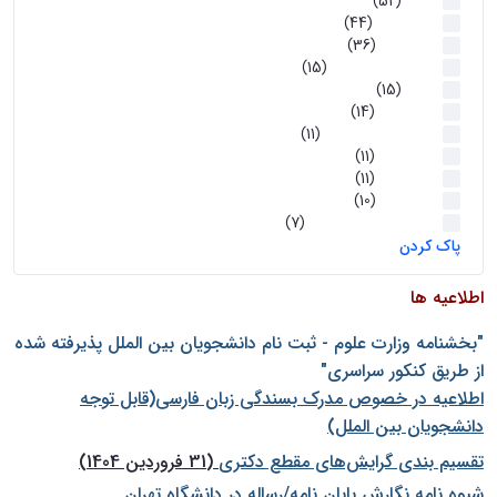
اخبار
(52)
سخنرانیها
(44)
رویدادها
(36)
اخبار و رویداد ها
(15)
اخبار
(15)
روز پروژه
(14)
کارگاه‌های آموزشی
(11)
روز پروژه
(11)
پژوهشی
(11)
رویدادها
(10)
اخبار هوش و رباتیک
(7)
پاک کردن
اطلاعیه ها
"بخشنامه وزارت علوم - ثبت نام دانشجويان بين الملل پذيرفته شده
از طريق كنكور سراسری"
اطلاعیه در خصوص مدرک بسندگی زبان فارسی(قابل توجه
دانشجویان بین الملل)
تقسیم بندی گرایش‌های مقطع دکتری
(31 فروردین 1404)
شيوه نامه نگارش پايان نامه/رساله در دانشگاه تهران