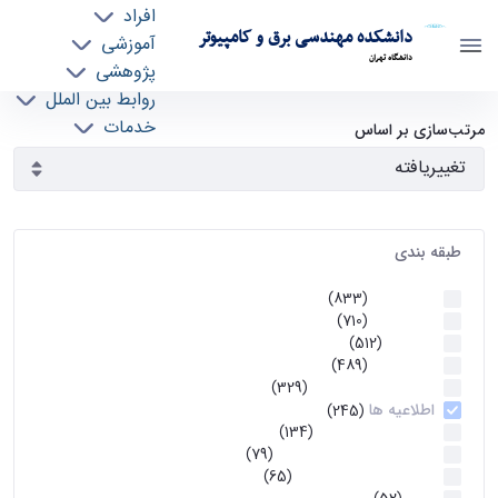
افراد
دانشکده مهندسی برق و کامپیوتر
آموزشی
دانشگاه تهران
پژوهشی
روابط بین الملل
آرشیو اطلاعیه ها - ece- دانشکده مهندسی برق و
خدمات
مرتب‌سازی بر اساس
جذب نیرو
کامپیوتر
طبقه بندی
اطلاعیه ها
(833)
اطلاعیه ها
(710)
آموزشی
(512)
اطلاعیه ها
(489)
اطلاعیه‌های‌ آموزشی
(329)
اطلاعیه ها
(245)
اطلاعیه‌های عمومی
(134)
معاونت تحصیلات تکمیلی
(79)
اخبار آموزش کارشناسی
(65)