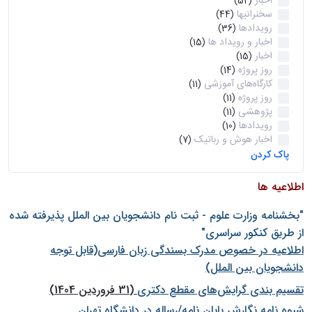
اخبار
(52)
سخنرانیها
(44)
رویدادها
(36)
اخبار و رویداد ها
(15)
اخبار
(15)
روز پروژه
(14)
کارگاه‌های آموزشی
(11)
روز پروژه
(11)
پژوهشی
(11)
رویدادها
(10)
اخبار هوش و رباتیک
(7)
پاک کردن
اطلاعیه ها
"بخشنامه وزارت علوم - ثبت نام دانشجويان بين الملل پذيرفته شده
از طريق كنكور سراسری"
اطلاعیه در خصوص مدرک بسندگی زبان فارسی(قابل توجه
دانشجویان بین الملل)
تقسیم بندی گرایش‌های مقطع دکتری
(31 فروردین 1404)
شيوه نامه نگارش پايان نامه/رساله در دانشگاه تهران