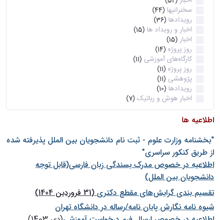
اخبار
(52)
سخنرانیها
(44)
رویدادها
(36)
اخبار و رویداد ها
(15)
اخبار
(15)
روز پروژه
(14)
کارگاه‌های آموزشی
(11)
روز پروژه
(11)
پژوهشی
(11)
رویدادها
(10)
اخبار هوش و رباتیک
(7)
اطلاعیه ها
"بخشنامه وزارت علوم - ثبت نام دانشجويان بين الملل پذيرفته شده
از طريق كنكور سراسری"
اطلاعیه در خصوص مدرک بسندگی زبان فارسی(قابل توجه
دانشجویان بین الملل)
تقسیم بندی گرایش‌های مقطع دکتری
(31 فروردین 1404)
شيوه نامه نگارش پايان نامه/رساله در دانشگاه تهران
اطلاعیه در خصوص ارسال فرم درخواست آموزشی
(دی 1403)