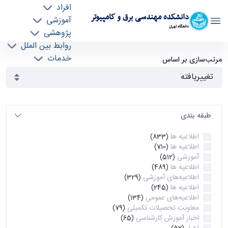
افراد
دانشکده مهندسی برق و کامپیوتر
آموزشی
دانشگاه تهران
پژوهشی
روابط بین الملل
آرشیو اطلاعیه ها - ece- دانشکده مهندسی برق و
خدمات
مرتب‌سازی بر اساس
جذب نیرو
کامپیوتر
طبقه بندی
اطلاعیه ها
(833)
اطلاعیه ها
(710)
آموزشی
(512)
اطلاعیه ها
(489)
اطلاعیه‌های‌ آموزشی
(329)
اطلاعیه ها
(245)
اطلاعیه‌های عمومی
(134)
معاونت تحصیلات تکمیلی
(79)
اخبار آموزش کارشناسی
(65)