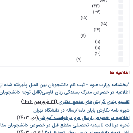
اخبار
(52)
سخنرانیها
(44)
رویدادها
(36)
اخبار و رویداد ها
(15)
اخبار
(15)
روز پروژه
(14)
کارگاه‌های آموزشی
(11)
روز پروژه
(11)
پژوهشی
(11)
رویدادها
(10)
اخبار هوش و رباتیک
(7)
اطلاعیه ها
"بخشنامه وزارت علوم - ثبت نام دانشجويان بين الملل پذيرفته شده ا
اطلاعیه در خصوص مدرک بسندگی زبان فارسی(قابل توجه دانشجویان 
تقسیم بندی گرایش‌های مقطع دکتری
(31 فروردین 1404)
شيوه نامه نگارش پايان نامه/رساله در دانشگاه تهران
اطلاعیه در خصوص ارسال فرم درخواست آموزشی
(دی 1403)
نحوه دریافت تاییدیه تحصیلی مقطع قبل در خصوص دانشجویان مقا
قابل توجه دانشجویان درس روش تحقیق 1و2
(12 تیر 1403)