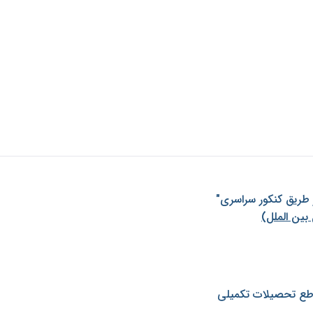
ز طريق كنكور سراسری"
بین الملل)
طع تحصیلات تکمیلی