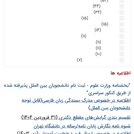
اخبار
(52)
سخنرانیها
(44)
رویدادها
(36)
اخبار و رویداد ها
(15)
اخبار
(15)
روز پروژه
(14)
کارگاه‌های آموزشی
(11)
روز پروژه
(11)
پژوهشی
(11)
رویدادها
(10)
اخبار هوش و رباتیک
(7)
اطلاعیه ها
"بخشنامه وزارت علوم - ثبت نام دانشجويان بين الملل پذيرفته شده
از طريق كنكور سراسری"
اطلاعیه در خصوص مدرک بسندگی زبان فارسی(قابل توجه
دانشجویان بین الملل)
تقسیم بندی گرایش‌های مقطع دکتری
(31 فروردین 1404)
شيوه نامه نگارش پايان نامه/رساله در دانشگاه تهران
اطلاعیه در خصوص ارسال فرم درخواست آموزشی
(دی 1403)