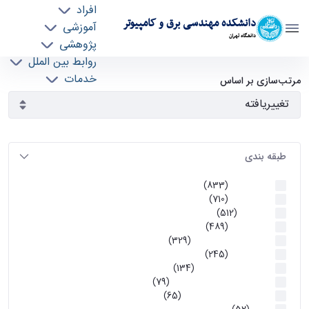
افراد
دانشکده مهندسی برق و کامپیوتر
آموزشی
دانشگاه تهران
پژوهشی
روابط بین الملل
آرشیو اطلاعیه ها - ece- دانشکده مهندسی برق و
خدمات
مرتب‌سازی بر اساس
جذب نیرو
کامپیوتر
طبقه بندی
اطلاعیه ها
(833)
اطلاعیه ها
(710)
آموزشی
(512)
اطلاعیه ها
(489)
اطلاعیه‌های‌ آموزشی
(329)
اطلاعیه ها
(245)
اطلاعیه‌های عمومی
(134)
معاونت تحصیلات تکمیلی
(79)
اخبار آموزش کارشناسی
(65)