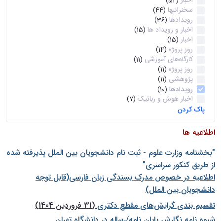
اخبار
(52)
سخنرانیها
(44)
رویدادها
(36)
اخبار و رویداد ها
(15)
اخبار
(15)
روز پروژه
(14)
کارگاه‌های آموزشی
(11)
روز پروژه
(11)
پژوهشی
(11)
رویدادها
(10)
اخبار هوش و رباتیک
(7)
پاک کردن
اطلاعیه ها
"بخشنامه وزارت علوم - ثبت نام دانشجويان بين الملل پذيرفته شده
از طريق كنكور سراسری"
اطلاعیه در خصوص مدرک بسندگی زبان فارسی(قابل توجه
دانشجویان بین الملل)
تقسیم بندی گرایش‌های مقطع دکتری
(31 فروردین 1404)
شيوه نامه نگارش پايان نامه/رساله در دانشگاه تهران