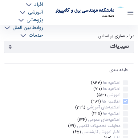
افراد
دانشکده مهندسی برق و کامپیوتر
آموزشی
دانشگاه تهران
پژوهشی
روابط بین الملل
آرشیو اطلاعیه ها - ece- دانشکده مهندسی برق و
خدمات
مرتب‌سازی بر اساس
جذب نیرو
کامپیوتر
طبقه بندی
اطلاعیه ها
(833)
اطلاعیه ها
(710)
آموزشی
(512)
اطلاعیه ها
(489)
اطلاعیه‌های‌ آموزشی
(329)
اطلاعیه ها
(245)
اطلاعیه‌های عمومی
(134)
معاونت تحصیلات تکمیلی
(79)
اخبار آموزش کارشناسی
(65)