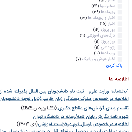
اخبار
(52)
سخنرانیها
(44)
رویدادها
(36)
اخبار و رویداد ها
(15)
اخبار
(15)
روز پروژه
(14)
کارگاه‌های آموزشی
(11)
روز پروژه
(11)
پژوهشی
(11)
رویدادها
(10)
اخبار هوش و رباتیک
(7)
پاک کردن
اطلاعیه ها
"بخشنامه وزارت علوم - ثبت نام دانشجويان بين الملل پذيرفته شده ا
اطلاعیه در خصوص مدرک بسندگی زبان فارسی(قابل توجه دانشجویان 
تقسیم بندی گرایش‌های مقطع دکتری
(31 فروردین 1404)
شيوه نامه نگارش پايان نامه/رساله در دانشگاه تهران
اطلاعیه در خصوص ارسال فرم درخواست آموزشی
(دی 1403)
نحوه دریافت تاییدیه تحصیلی مقطع قبل در خصوص دانشجویان مقا