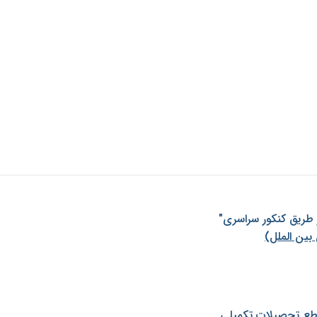
ز طريق كنكور سراسری"
بین الملل)
طع تحصیلات تکمیلی