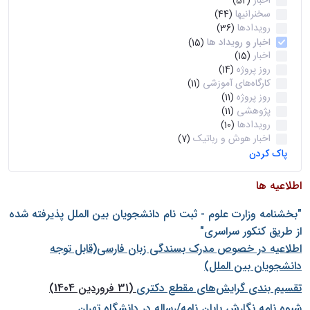
اخبار
(52)
سخنرانیها
(44)
رویدادها
(36)
اخبار و رویداد ها
(15)
اخبار
(15)
روز پروژه
(14)
کارگاه‌های آموزشی
(11)
روز پروژه
(11)
پژوهشی
(11)
رویدادها
(10)
اخبار هوش و رباتیک
(7)
پاک کردن
اطلاعیه ها
"بخشنامه وزارت علوم - ثبت نام دانشجويان بين الملل پذيرفته شده
از طريق كنكور سراسری"
اطلاعیه در خصوص مدرک بسندگی زبان فارسی(قابل توجه
دانشجویان بین الملل)
تقسیم بندی گرایش‌های مقطع دکتری
(31 فروردین 1404)
شيوه نامه نگارش پايان نامه/رساله در دانشگاه تهران