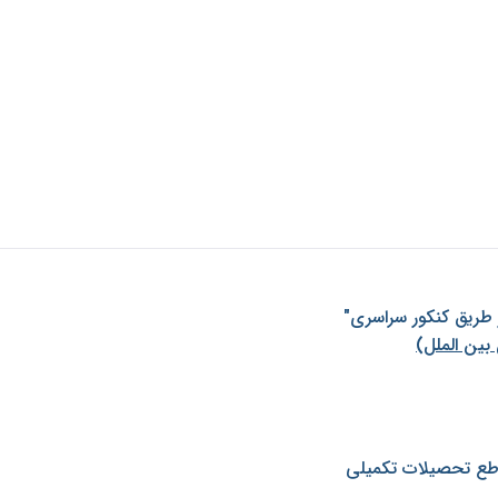
ز طريق كنكور سراسری"
بین الملل)
طع تحصیلات تکمیلی