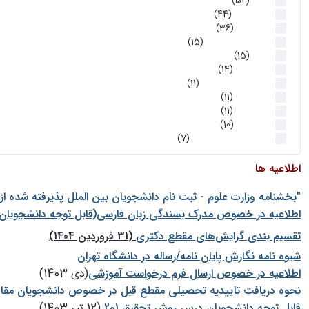
اخبار
(52)
سخنرانیها
(44)
رویدادها
(36)
اخبار و رویداد ها
(15)
اخبار
(15)
روز پروژه
(14)
کارگاه‌های آموزشی
(11)
روز پروژه
(11)
پژوهشی
(11)
رویدادها
(10)
اخبار هوش و رباتیک
(7)
اطلاعیه ها
"بخشنامه وزارت علوم - ثبت نام دانشجويان بين الملل پذيرفته شده ا
اطلاعیه در خصوص مدرک بسندگی زبان فارسی(قابل توجه دانشجویان 
تقسیم بندی گرایش‌های مقطع دکتری
(31 فروردین 1404)
شيوه نامه نگارش پايان نامه/رساله در دانشگاه تهران
اطلاعیه در خصوص ارسال فرم درخواست آموزشی
(دی 1403)
نحوه دریافت تاییدیه تحصیلی مقطع قبل در خصوص دانشجویان مقا
قابل توجه دانشجویان درس روش تحقیق 1و2
(12 تیر 1403)