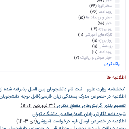
اخبار
(52)
سخنرانیها
(44)
رویدادها
(36)
اخبار و رویداد ها
(15)
اخبار
(15)
روز پروژه
(14)
کارگاه‌های آموزشی
(11)
روز پروژه
(11)
پژوهشی
(11)
رویدادها
(10)
اخبار هوش و رباتیک
(7)
پاک کردن
اطلاعیه ها
"بخشنامه وزارت علوم - ثبت نام دانشجويان بين الملل پذيرفته شده ا
اطلاعیه در خصوص مدرک بسندگی زبان فارسی(قابل توجه دانشجویان 
تقسیم بندی گرایش‌های مقطع دکتری
(31 فروردین 1404)
شيوه نامه نگارش پايان نامه/رساله در دانشگاه تهران
اطلاعیه در خصوص ارسال فرم درخواست آموزشی
(دی 1403)
نحوه دریافت تاییدیه تحصیلی مقطع قبل در خصوص دانشجویان مقا