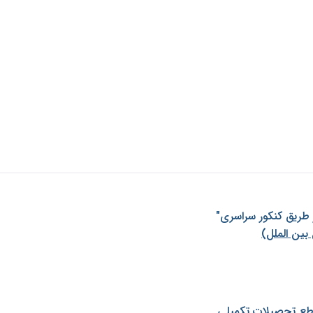
ز طريق كنكور سراسری"
بین الملل)
طع تحصیلات تکمیلی