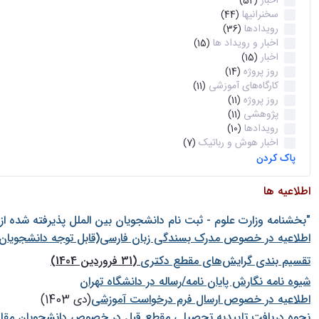
اخبار
(52)
سخنرانیها
(44)
رویدادها
(36)
اخبار و رویداد ها
(15)
اخبار
(15)
روز پروژه
(14)
کارگاه‌های آموزشی
(11)
روز پروژه
(11)
پژوهشی
(11)
رویدادها
(10)
اخبار هوش و رباتیک
(7)
پاک کردن
اطلاعیه ها
"بخشنامه وزارت علوم - ثبت نام دانشجويان بين الملل پذيرفته شده ا
اطلاعیه در خصوص مدرک بسندگی زبان فارسی(قابل توجه دانشجویان 
تقسیم بندی گرایش‌های مقطع دکتری
(31 فروردین 1404)
شيوه نامه نگارش پايان نامه/رساله در دانشگاه تهران
اطلاعیه در خصوص ارسال فرم درخواست آموزشی
(دی 1403)
نحوه دریافت تاییدیه تحصیلی مقطع قبل در خصوص دانشجویان مقا