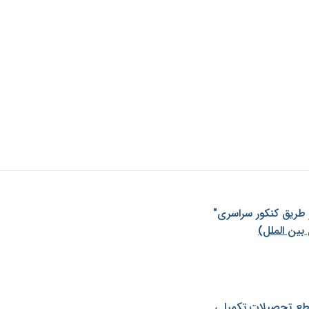
ز طريق كنكور سراسری"
بین الملل)
طع تحصیلات تکمیلی