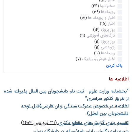
اخبار
(52)
سخنرانیها
(44)
رویدادها
(36)
اخبار و رویداد ها
(15)
اخبار
(15)
روز پروژه
(14)
کارگاه‌های آموزشی
(11)
روز پروژه
(11)
پژوهشی
(11)
رویدادها
(10)
اخبار هوش و رباتیک
(7)
پاک کردن
اطلاعیه ها
"بخشنامه وزارت علوم - ثبت نام دانشجويان بين الملل پذيرفته شده
از طريق كنكور سراسری"
اطلاعیه در خصوص مدرک بسندگی زبان فارسی(قابل توجه
دانشجویان بین الملل)
تقسیم بندی گرایش‌های مقطع دکتری
(31 فروردین 1404)
شيوه نامه نگارش پايان نامه/رساله در دانشگاه تهران