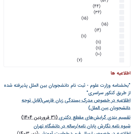
اخبار
(52)
سخنرانیها
(44)
رویدادها
(36)
اخبار و رویداد ها
(15)
اخبار
(15)
روز پروژه
(14)
کارگاه‌های آموزشی
(11)
روز پروژه
(11)
پژوهشی
(11)
رویدادها
(10)
اخبار هوش و رباتیک
(7)
اطلاعیه ها
"بخشنامه وزارت علوم - ثبت نام دانشجويان بين الملل پذيرفته شده
از طريق كنكور سراسری"
اطلاعیه در خصوص مدرک بسندگی زبان فارسی(قابل توجه
دانشجویان بین الملل)
تقسیم بندی گرایش‌های مقطع دکتری
(31 فروردین 1404)
شيوه نامه نگارش پايان نامه/رساله در دانشگاه تهران
اطلاعیه در خصوص ارسال فرم درخواست آموزشی
(دی 1403)