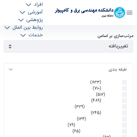
افراد
دانشکده مهندسی برق و کامپیوتر
آموزشی
دانشگاه تهران
پژوهشی
روابط بین الملل
آرشیو اطلاعیه ها - ece- دانشکده مهندسی برق و
خدمات
مرتب‌سازی بر اساس
جذب نیرو
کامپیوتر
طبقه بندی
اطلاعیه ها
(833)
اطلاعیه ها
(710)
آموزشی
(512)
اطلاعیه ها
(489)
اطلاعیه‌های‌ آموزشی
(329)
اطلاعیه ها
(245)
اطلاعیه‌های عمومی
(134)
معاونت تحصیلات تکمیلی
(79)
اخبار آموزش کارشناسی
(65)