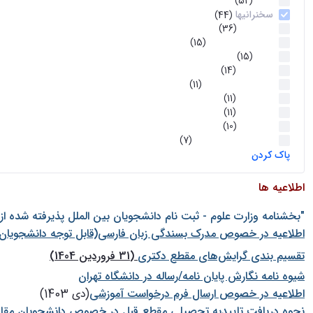
اخبار
(52)
سخنرانیها
(44)
رویدادها
(36)
اخبار و رویداد ها
(15)
اخبار
(15)
روز پروژه
(14)
کارگاه‌های آموزشی
(11)
روز پروژه
(11)
پژوهشی
(11)
رویدادها
(10)
اخبار هوش و رباتیک
(7)
پاک کردن
اطلاعیه ها
"بخشنامه وزارت علوم - ثبت نام دانشجويان بين الملل پذيرفته شده ا
اطلاعیه در خصوص مدرک بسندگی زبان فارسی(قابل توجه دانشجویان 
تقسیم بندی گرایش‌های مقطع دکتری
(31 فروردین 1404)
شيوه نامه نگارش پايان نامه/رساله در دانشگاه تهران
اطلاعیه در خصوص ارسال فرم درخواست آموزشی
(دی 1403)
نحوه دریافت تاییدیه تحصیلی مقطع قبل در خصوص دانشجویان مقا