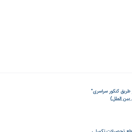
ز طريق كنكور سراسری"
بین الملل)
طع تحصیلات تکمیلی