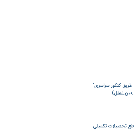
ز طريق كنكور سراسری"
بین الملل)
طع تحصیلات تکمیلی