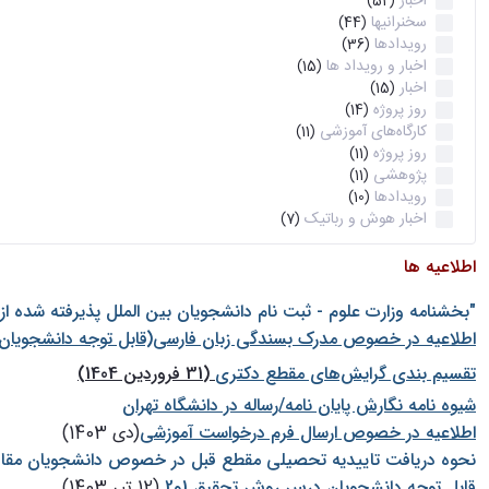
اخبار
(52)
سخنرانیها
(44)
رویدادها
(36)
اخبار و رویداد ها
(15)
اخبار
(15)
روز پروژه
(14)
کارگاه‌های آموزشی
(11)
روز پروژه
(11)
پژوهشی
(11)
رویدادها
(10)
اخبار هوش و رباتیک
(7)
اطلاعیه ها
"بخشنامه وزارت علوم - ثبت نام دانشجويان بين الملل پذيرفته شده ا
اطلاعیه در خصوص مدرک بسندگی زبان فارسی(قابل توجه دانشجویان 
تقسیم بندی گرایش‌های مقطع دکتری
(31 فروردین 1404)
شيوه نامه نگارش پايان نامه/رساله در دانشگاه تهران
اطلاعیه در خصوص ارسال فرم درخواست آموزشی
(دی 1403)
نحوه دریافت تاییدیه تحصیلی مقطع قبل در خصوص دانشجویان مقا
قابل توجه دانشجویان درس روش تحقیق 1و2
(12 تیر 1403)