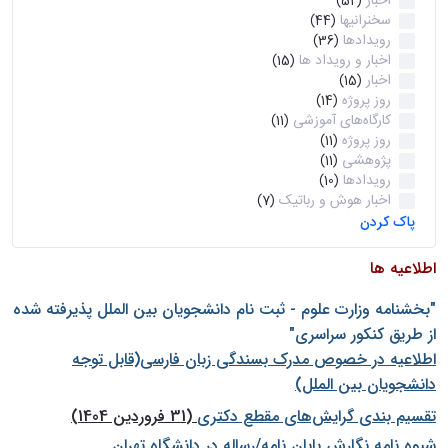
اخبار
(52)
سخنرانیها
(44)
رویدادها
(36)
اخبار و رویداد ها
(15)
اخبار
(15)
روز پروژه
(14)
کارگاه‌های آموزشی
(11)
روز پروژه
(11)
پژوهشی
(11)
رویدادها
(10)
اخبار هوش و رباتیک
(7)
پاک کردن
اطلاعیه ها
"بخشنامه وزارت علوم - ثبت نام دانشجويان بين الملل پذيرفته شده
از طريق كنكور سراسری"
اطلاعیه در خصوص مدرک بسندگی زبان فارسی(قابل توجه
دانشجویان بین الملل)
تقسیم بندی گرایش‌های مقطع دکتری
(31 فروردین 1404)
شيوه نامه نگارش پايان نامه/رساله در دانشگاه تهران