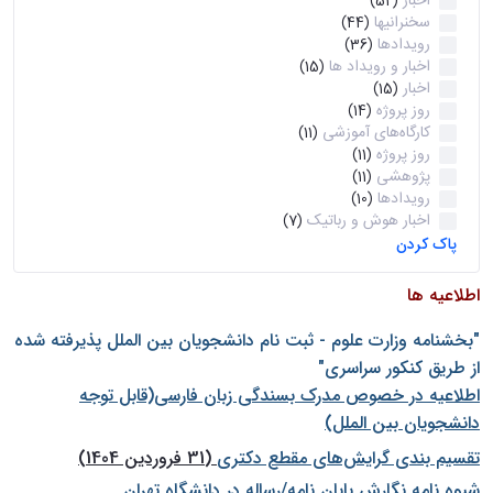
اخبار
(52)
سخنرانیها
(44)
رویدادها
(36)
اخبار و رویداد ها
(15)
اخبار
(15)
روز پروژه
(14)
کارگاه‌های آموزشی
(11)
روز پروژه
(11)
پژوهشی
(11)
رویدادها
(10)
اخبار هوش و رباتیک
(7)
پاک کردن
اطلاعیه ها
"بخشنامه وزارت علوم - ثبت نام دانشجويان بين الملل پذيرفته شده
از طريق كنكور سراسری"
اطلاعیه در خصوص مدرک بسندگی زبان فارسی(قابل توجه
دانشجویان بین الملل)
تقسیم بندی گرایش‌های مقطع دکتری
(31 فروردین 1404)
شيوه نامه نگارش پايان نامه/رساله در دانشگاه تهران