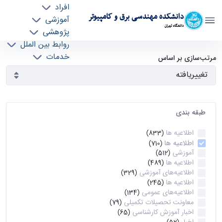
افراد
دانشکده مهندسی برق و کامپیوتر
آموزشی
دانشگاه تهران
پژوهشی
روابط بین الملل
آرشیو اطلاعیه ها - ece- دانشکده مهندسی برق و
خدمات
مرتب‌سازی بر اساس
جذب نیرو
کامپیوتر
طبقه بندی
اطلاعیه ها
(833)
اطلاعیه ها
(710)
آموزشی
(512)
اطلاعیه ها
(489)
اطلاعیه‌های‌ آموزشی
(329)
اطلاعیه ها
(245)
اطلاعیه‌های عمومی
(134)
معاونت تحصیلات تکمیلی
(79)
اخبار آموزش کارشناسی
(65)