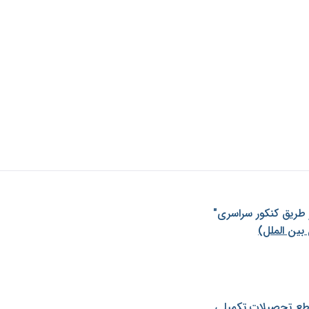
ز طريق كنكور سراسری"
بین الملل)
طع تحصیلات تکمیلی