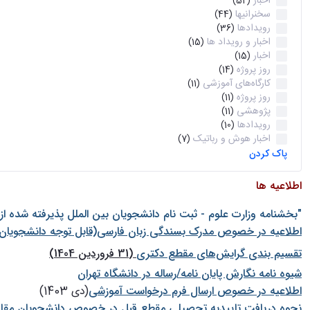
اخبار
(52)
سخنرانیها
(44)
رویدادها
(36)
اخبار و رویداد ها
(15)
اخبار
(15)
روز پروژه
(14)
کارگاه‌های آموزشی
(11)
روز پروژه
(11)
پژوهشی
(11)
رویدادها
(10)
اخبار هوش و رباتیک
(7)
پاک کردن
اطلاعیه ها
"بخشنامه وزارت علوم - ثبت نام دانشجويان بين الملل پذيرفته شده ا
اطلاعیه در خصوص مدرک بسندگی زبان فارسی(قابل توجه دانشجویان 
تقسیم بندی گرایش‌های مقطع دکتری
(31 فروردین 1404)
شيوه نامه نگارش پايان نامه/رساله در دانشگاه تهران
اطلاعیه در خصوص ارسال فرم درخواست آموزشی
(دی 1403)
نحوه دریافت تاییدیه تحصیلی مقطع قبل در خصوص دانشجویان مقا