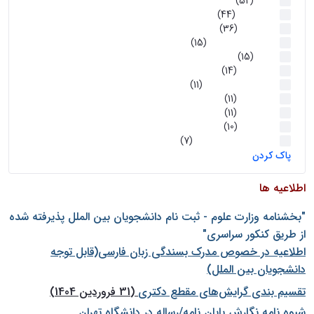
اخبار
(52)
سخنرانیها
(44)
رویدادها
(36)
اخبار و رویداد ها
(15)
اخبار
(15)
روز پروژه
(14)
کارگاه‌های آموزشی
(11)
روز پروژه
(11)
پژوهشی
(11)
رویدادها
(10)
اخبار هوش و رباتیک
(7)
پاک کردن
اطلاعیه ها
"بخشنامه وزارت علوم - ثبت نام دانشجويان بين الملل پذيرفته شده
از طريق كنكور سراسری"
اطلاعیه در خصوص مدرک بسندگی زبان فارسی(قابل توجه
دانشجویان بین الملل)
تقسیم بندی گرایش‌های مقطع دکتری
(31 فروردین 1404)
شيوه نامه نگارش پايان نامه/رساله در دانشگاه تهران