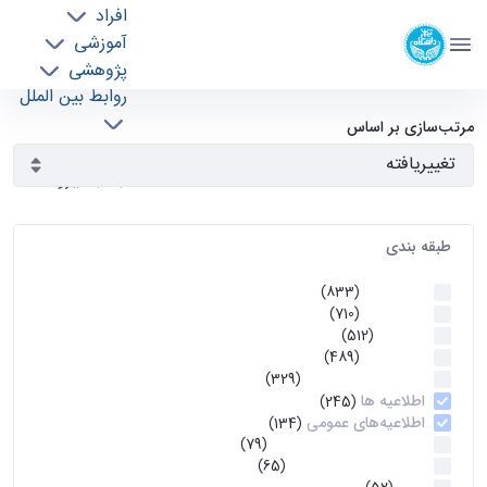
افراد
دانشکده مهندسی برق و کامپیوتر
آموزشی
دانشگاه تهران
پژوهشی
روابط بین الملل
آرشیو اطلاعیه ها - ece- دانشکده مهندسی برق و
خدمات
مرتب‌سازی بر اساس
جذب نیرو
کامپیوتر
طبقه بندی
اطلاعیه ها
(833)
اطلاعیه ها
(710)
آموزشی
(512)
اطلاعیه ها
(489)
اطلاعیه‌های‌ آموزشی
(329)
اطلاعیه ها
(245)
اطلاعیه‌های عمومی
(134)
معاونت تحصیلات تکمیلی
(79)
اخبار آموزش کارشناسی
(65)