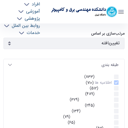
افراد
دانشکده مهندسی برق و کامپیوتر
آموزشی
دانشگاه تهران
پژوهشی
روابط بین الملل
آرشیو اطلاعیه ها - ece- دانشکده مهندسی برق و
خدمات
مرتب‌سازی بر اساس
جذب نیرو
کامپیوتر
طبقه بندی
اطلاعیه ها
(833)
اطلاعیه ها
(710)
آموزشی
(512)
اطلاعیه ها
(489)
اطلاعیه‌های‌ آموزشی
(329)
اطلاعیه ها
(245)
اطلاعیه‌های عمومی
(134)
معاونت تحصیلات تکمیلی
(79)
اخبار آموزش کارشناسی
(65)