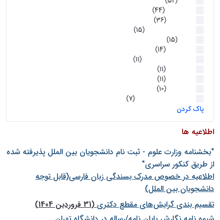
اخبار
(52)
سخنرانیها
(44)
رویدادها
(36)
اخبار و رویداد ها
(15)
اخبار
(15)
روز پروژه
(14)
کارگاه‌های آموزشی
(11)
روز پروژه
(11)
پژوهشی
(11)
رویدادها
(10)
اخبار هوش و رباتیک
(7)
پاک کردن
اطلاعیه ها
"بخشنامه وزارت علوم - ثبت نام دانشجويان بين الملل پذيرفته شده
از طريق كنكور سراسری"
اطلاعیه در خصوص مدرک بسندگی زبان فارسی(قابل توجه
دانشجویان بین الملل)
تقسیم بندی گرایش‌های مقطع دکتری
(31 فروردین 1404)
شيوه نامه نگارش پايان نامه/رساله در دانشگاه تهران