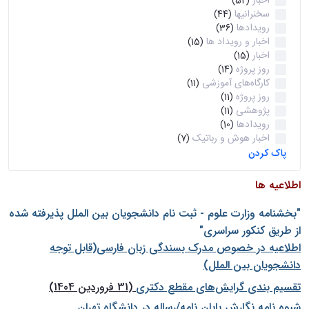
اخبار
(52)
سخنرانیها
(44)
رویدادها
(36)
اخبار و رویداد ها
(15)
اخبار
(15)
روز پروژه
(14)
کارگاه‌های آموزشی
(11)
روز پروژه
(11)
پژوهشی
(11)
رویدادها
(10)
اخبار هوش و رباتیک
(7)
پاک کردن
اطلاعیه ها
"بخشنامه وزارت علوم - ثبت نام دانشجويان بين الملل پذيرفته شده
از طريق كنكور سراسری"
اطلاعیه در خصوص مدرک بسندگی زبان فارسی(قابل توجه
دانشجویان بین الملل)
تقسیم بندی گرایش‌های مقطع دکتری
(31 فروردین 1404)
شيوه نامه نگارش پايان نامه/رساله در دانشگاه تهران