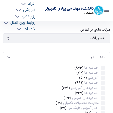
افراد
دانشکده مهندسی برق و کامپیوتر
آموزشی
دانشگاه تهران
پژوهشی
روابط بین الملل
آرشیو اطلاعیه ها - ece- دانشکده مهندسی برق و
خدمات
مرتب‌سازی بر اساس
جذب نیرو
کامپیوتر
طبقه بندی
اطلاعیه ها
(833)
اطلاعیه ها
(710)
آموزشی
(512)
اطلاعیه ها
(489)
اطلاعیه‌های‌ آموزشی
(329)
اطلاعیه ها
(245)
اطلاعیه‌های عمومی
(134)
معاونت تحصیلات تکمیلی
(79)
اخبار آموزش کارشناسی
(65)