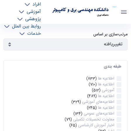
افراد
دانشکده مهندسی برق و کامپیوتر
آموزشی
دانشگاه تهران
پژوهشی
روابط بین الملل
آرشیو اطلاعیه ها - ece- دانشکده مهندسی برق و
خدمات
مرتب‌سازی بر اساس
جذب نیرو
کامپیوتر
طبقه بندی
اطلاعیه ها
(833)
اطلاعیه ها
(710)
آموزشی
(512)
اطلاعیه ها
(489)
اطلاعیه‌های‌ آموزشی
(329)
اطلاعیه ها
(245)
اطلاعیه‌های عمومی
(134)
معاونت تحصیلات تکمیلی
(79)
اخبار آموزش کارشناسی
(65)