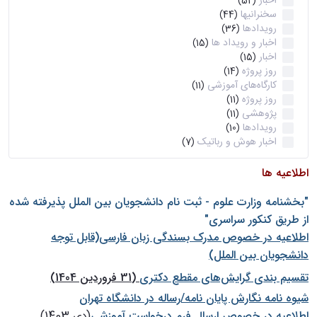
اخبار
(52)
سخنرانیها
(44)
رویدادها
(36)
اخبار و رویداد ها
(15)
اخبار
(15)
روز پروژه
(14)
کارگاه‌های آموزشی
(11)
روز پروژه
(11)
پژوهشی
(11)
رویدادها
(10)
اخبار هوش و رباتیک
(7)
اطلاعیه ها
"بخشنامه وزارت علوم - ثبت نام دانشجويان بين الملل پذيرفته شده
از طريق كنكور سراسری"
اطلاعیه در خصوص مدرک بسندگی زبان فارسی(قابل توجه
دانشجویان بین الملل)
تقسیم بندی گرایش‌های مقطع دکتری
(31 فروردین 1404)
شيوه نامه نگارش پايان نامه/رساله در دانشگاه تهران
اطلاعیه در خصوص ارسال فرم درخواست آموزشی
(دی 1403)