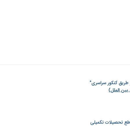
ز طريق كنكور سراسری"
بین الملل)
طع تحصیلات تکمیلی