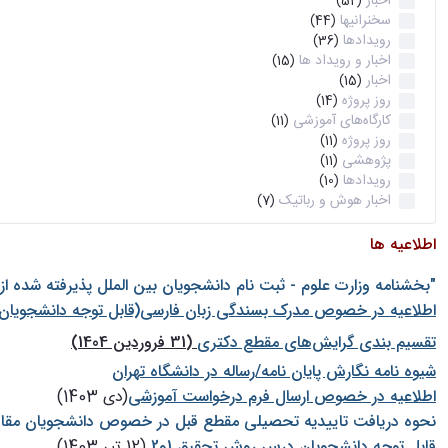
اخبار
(52)
سخنرانیها
(44)
رویدادها
(36)
اخبار و رویداد ها
(15)
اخبار
(15)
روز پروژه
(14)
کارگاه‌های آموزشی
(11)
روز پروژه
(11)
پژوهشی
(11)
رویدادها
(10)
اخبار هوش و رباتیک
(7)
اطلاعیه ها
"بخشنامه وزارت علوم - ثبت نام دانشجويان بين الملل پذيرفته شده ا
اطلاعیه در خصوص مدرک بسندگی زبان فارسی(قابل توجه دانشجویان 
تقسیم بندی گرایش‌های مقطع دکتری
(31 فروردین 1404)
شيوه نامه نگارش پايان نامه/رساله در دانشگاه تهران
اطلاعیه در خصوص ارسال فرم درخواست آموزشی
(دی 1403)
نحوه دریافت تاییدیه تحصیلی مقطع قبل در خصوص دانشجویان مقا
قابل توجه دانشجویان درس روش تحقیق 1و2
(12 تیر 1403)