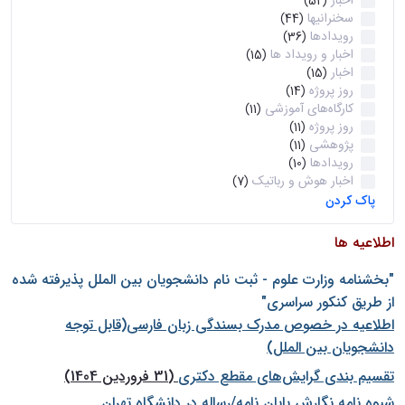
اخبار
(52)
سخنرانیها
(44)
رویدادها
(36)
اخبار و رویداد ها
(15)
اخبار
(15)
روز پروژه
(14)
کارگاه‌های آموزشی
(11)
روز پروژه
(11)
پژوهشی
(11)
رویدادها
(10)
اخبار هوش و رباتیک
(7)
پاک کردن
اطلاعیه ها
"بخشنامه وزارت علوم - ثبت نام دانشجويان بين الملل پذيرفته شده
از طريق كنكور سراسری"
اطلاعیه در خصوص مدرک بسندگی زبان فارسی(قابل توجه
دانشجویان بین الملل)
تقسیم بندی گرایش‌های مقطع دکتری
(31 فروردین 1404)
شيوه نامه نگارش پايان نامه/رساله در دانشگاه تهران