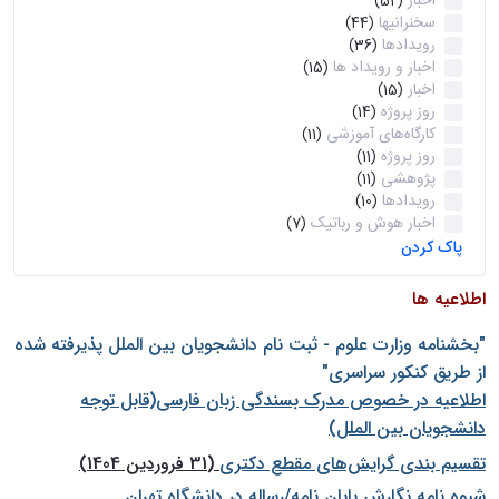
اخبار
(52)
سخنرانیها
(44)
رویدادها
(36)
اخبار و رویداد ها
(15)
اخبار
(15)
روز پروژه
(14)
کارگاه‌های آموزشی
(11)
روز پروژه
(11)
پژوهشی
(11)
رویدادها
(10)
اخبار هوش و رباتیک
(7)
پاک کردن
اطلاعیه ها
"بخشنامه وزارت علوم - ثبت نام دانشجويان بين الملل پذيرفته شده
از طريق كنكور سراسری"
اطلاعیه در خصوص مدرک بسندگی زبان فارسی(قابل توجه
دانشجویان بین الملل)
تقسیم بندی گرایش‌های مقطع دکتری
(31 فروردین 1404)
شيوه نامه نگارش پايان نامه/رساله در دانشگاه تهران