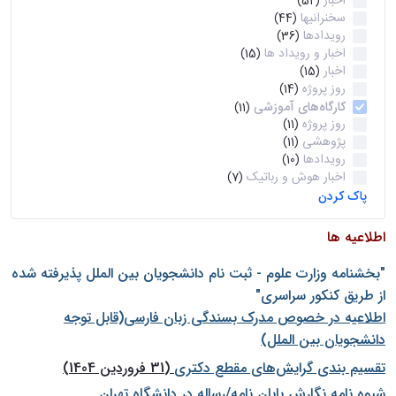
اخبار
(52)
سخنرانیها
(44)
رویدادها
(36)
اخبار و رویداد ها
(15)
اخبار
(15)
روز پروژه
(14)
کارگاه‌های آموزشی
(11)
روز پروژه
(11)
پژوهشی
(11)
رویدادها
(10)
اخبار هوش و رباتیک
(7)
پاک کردن
اطلاعیه ها
"بخشنامه وزارت علوم - ثبت نام دانشجويان بين الملل پذيرفته شده
از طريق كنكور سراسری"
اطلاعیه در خصوص مدرک بسندگی زبان فارسی(قابل توجه
دانشجویان بین الملل)
تقسیم بندی گرایش‌های مقطع دکتری
(31 فروردین 1404)
شيوه نامه نگارش پايان نامه/رساله در دانشگاه تهران