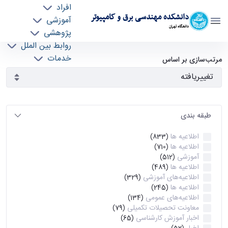
افراد
دانشکده مهندسی برق و کامپیوتر
آموزشی
دانشگاه تهران
پژوهشی
روابط بین الملل
آرشیو اطلاعیه ها - ece- دانشکده مهندسی برق و
خدمات
مرتب‌سازی بر اساس
جذب نیرو
کامپیوتر
طبقه بندی
اطلاعیه ها
(833)
اطلاعیه ها
(710)
آموزشی
(512)
اطلاعیه ها
(489)
اطلاعیه‌های‌ آموزشی
(329)
اطلاعیه ها
(245)
اطلاعیه‌های عمومی
(134)
معاونت تحصیلات تکمیلی
(79)
اخبار آموزش کارشناسی
(65)