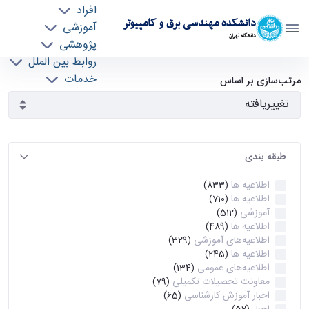
افراد
دانشکده مهندسی برق و کامپیوتر
آموزشی
دانشگاه تهران
پژوهشی
روابط بین الملل
آرشیو اطلاعیه ها - ece- دانشکده مهندسی برق و
خدمات
مرتب‌سازی بر اساس
جذب نیرو
کامپیوتر
طبقه بندی
اطلاعیه ها
(833)
اطلاعیه ها
(710)
آموزشی
(512)
اطلاعیه ها
(489)
اطلاعیه‌های‌ آموزشی
(329)
اطلاعیه ها
(245)
اطلاعیه‌های عمومی
(134)
معاونت تحصیلات تکمیلی
(79)
اخبار آموزش کارشناسی
(65)