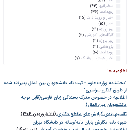
اخبار
(52)
سخنرانیها
(44)
رویدادها
(36)
اخبار و رویداد ها
(15)
اخبار
(15)
روز پروژه
(14)
کارگاه‌های آموزشی
(11)
روز پروژه
(11)
پژوهشی
(11)
رویدادها
(10)
اخبار هوش و رباتیک
(7)
اطلاعیه ها
"بخشنامه وزارت علوم - ثبت نام دانشجويان بين الملل پذيرفته شده
از طريق كنكور سراسری"
اطلاعیه در خصوص مدرک بسندگی زبان فارسی(قابل توجه
دانشجویان بین الملل)
تقسیم بندی گرایش‌های مقطع دکتری
(31 فروردین 1404)
شيوه نامه نگارش پايان نامه/رساله در دانشگاه تهران
اطلاعیه در خصوص ارسال فرم درخواست آموزشی
(دی 1403)