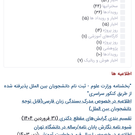
اخبار
(52)
سخنرانیها
(44)
رویدادها
(36)
اخبار و رویداد ها
(15)
اخبار
(15)
روز پروژه
(14)
کارگاه‌های آموزشی
(11)
روز پروژه
(11)
پژوهشی
(11)
رویدادها
(10)
اخبار هوش و رباتیک
(7)
اطلاعیه ها
"بخشنامه وزارت علوم - ثبت نام دانشجويان بين الملل پذيرفته شده
از طريق كنكور سراسری"
اطلاعیه در خصوص مدرک بسندگی زبان فارسی(قابل توجه
دانشجویان بین الملل)
تقسیم بندی گرایش‌های مقطع دکتری
(31 فروردین 1404)
شيوه نامه نگارش پايان نامه/رساله در دانشگاه تهران
اطلاعیه در خصوص ارسال فرم درخواست آموزشی
(دی 1403)