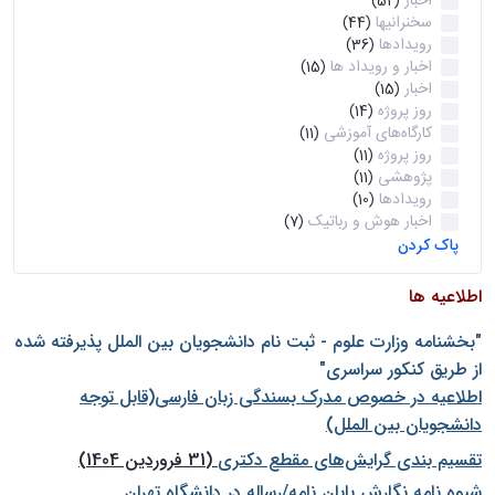
اخبار
(52)
سخنرانیها
(44)
رویدادها
(36)
اخبار و رویداد ها
(15)
اخبار
(15)
روز پروژه
(14)
کارگاه‌های آموزشی
(11)
روز پروژه
(11)
پژوهشی
(11)
رویدادها
(10)
اخبار هوش و رباتیک
(7)
پاک کردن
اطلاعیه ها
"بخشنامه وزارت علوم - ثبت نام دانشجويان بين الملل پذيرفته شده
از طريق كنكور سراسری"
اطلاعیه در خصوص مدرک بسندگی زبان فارسی(قابل توجه
دانشجویان بین الملل)
تقسیم بندی گرایش‌های مقطع دکتری
(31 فروردین 1404)
شيوه نامه نگارش پايان نامه/رساله در دانشگاه تهران