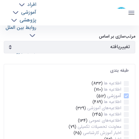
افراد
دانشکده مهندسی برق و کامپیوتر
آموزشی
دانشگاه تهران
پژوهشی
روابط بین الملل
آرشیو اطلاعیه ها - ece- دانشکده مهندسی برق و
خدمات
مرتب‌سازی بر اساس
جذب نیرو
کامپیوتر
طبقه بندی
اطلاعیه ها
(833)
اطلاعیه ها
(710)
آموزشی
(512)
اطلاعیه ها
(489)
اطلاعیه‌های‌ آموزشی
(329)
اطلاعیه ها
(245)
اطلاعیه‌های عمومی
(134)
معاونت تحصیلات تکمیلی
(79)
اخبار آموزش کارشناسی
(65)