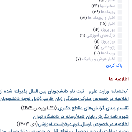
اخبار
(52)
سخنرانیها
(44)
رویدادها
(36)
اخبار و رویداد ها
(15)
اخبار
(15)
روز پروژه
(14)
کارگاه‌های آموزشی
(11)
روز پروژه
(11)
پژوهشی
(11)
رویدادها
(10)
اخبار هوش و رباتیک
(7)
پاک کردن
اطلاعیه ها
"بخشنامه وزارت علوم - ثبت نام دانشجويان بين الملل پذيرفته شده ا
اطلاعیه در خصوص مدرک بسندگی زبان فارسی(قابل توجه دانشجویان 
تقسیم بندی گرایش‌های مقطع دکتری
(31 فروردین 1404)
شيوه نامه نگارش پايان نامه/رساله در دانشگاه تهران
اطلاعیه در خصوص ارسال فرم درخواست آموزشی
(دی 1403)
نحوه دریافت تاییدیه تحصیلی مقطع قبل در خصوص دانشجویان مقا