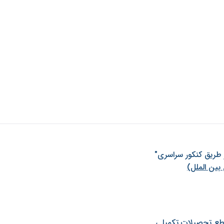
ز طريق كنكور سراسری"
بین الملل)
طع تحصیلات تکمیلی